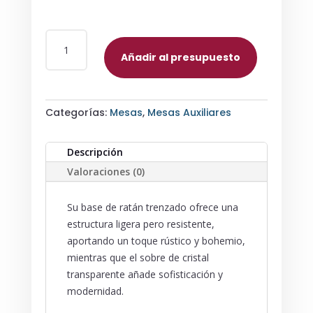
MESA
AUXILIAR
Añadir al presupuesto
DE
RATÁN
CON
Categorías:
Mesas
,
Mesas Auxiliares
SOBRE
DE
CRISTAL
Descripción
CANTIDAD
Valoraciones (0)
Su base de ratán trenzado ofrece una
estructura ligera pero resistente,
aportando un toque rústico y bohemio,
mientras que el sobre de cristal
transparente añade sofisticación y
modernidad.