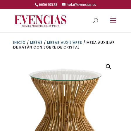
Skip
665610528
hola@evencias.es
to
content
Abrir barra de herramientas
INICIO
/
MESAS
/
MESAS AUXILIARES
/ MESA AUXILIAR
DE RATÁN CON SOBRE DE CRISTAL