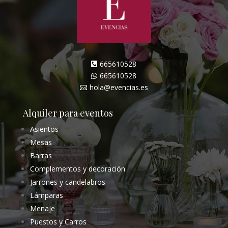
665610528

665610528

hola@evencias.es

Alquiler para eventos
Asientos
Mesas
Barras
Complementos y decoración
Jarrones y candelabros
Lámparas
Menaje
Puestos y Carros