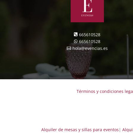
665610528

665610528

hola@evencias.es

Términos y condiciones lega
Alquiler de mesas y sillas para eventos
|
Alqui