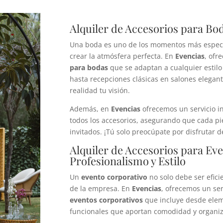
Alquiler de Accesorios para Bo
Una boda es uno de los momentos más especial
crear la atmósfera perfecta. En
Evencias
, ofr
para bodas
que se adaptan a cualquier estilo
hasta recepciones clásicas en salones elegant
realidad tu visión.
Además, en
Evencias
ofrecemos un servicio i
todos los accesorios, asegurando que cada pi
invitados. ¡Tú solo preocúpate por disfrutar d
Alquiler de Accesorios para Ev
Profesionalismo y Estilo
Un
evento corporativo
no solo debe ser efici
de la empresa. En
Evencias
, ofrecemos un se
eventos corporativos
que incluye desde elem
funcionales que aportan comodidad y organiz