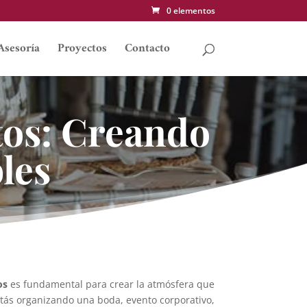
0 elementos
Asesoría
Proyectos
Contacto
tos: Creando
les
os
es fundamental para crear la atmósfera que
stás organizando una boda, evento corporativo,