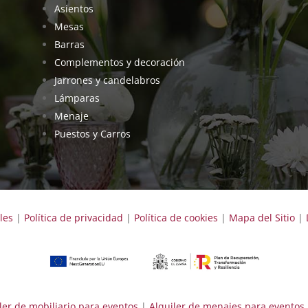
Asientos
Mesas
Barras
Complementos y decoración
Jarrones y candelabros
Lámparas
Menaje
Puestos y Carros
les
|
Política de privacidad
|
Política de cookies
|
Mapa del Sitio
|
ler de mobiliario para eventos
|
Alquiler de menajes para eventos