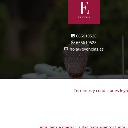
665610528

665610528

hola@evencias.es

Términos y condiciones lega
Alquiler de mesas y sillas para eventos
|
Alqui