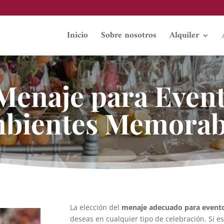
Inicio
Sobre nosotros
Alquiler
 Menaje para Even
bientes Memorab
La elección del
menaje adecuado para event
deseas en cualquier tipo de celebración. Si e