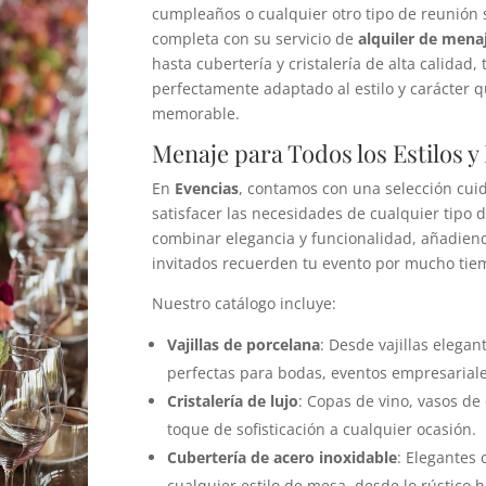
cumpleaños o cualquier otro tipo de reunión 
completa con su servicio de
alquiler de mena
hasta cubertería y cristalería de alta calidad
perfectamente adaptado al estilo y carácter 
memorable.
Menaje para Todos los Estilos 
En
Evencias
, contamos con una selección cu
satisfacer las necesidades de cualquier tipo 
combinar elegancia y funcionalidad, añadien
invitados recuerden tu evento por mucho tie
Nuestro catálogo incluye:
Vajillas de porcelana
: Desde vajillas elega
perfectas para bodas, eventos empresariale
Cristalería de lujo
: Copas de vino, vasos d
toque de sofisticación a cualquier ocasión.
Cubertería de acero inoxidable
: Elegantes
cualquier estilo de mesa, desde lo rústico 