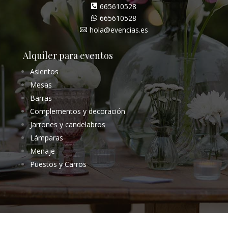
665610528

665610528

hola@evencias.es

Alquiler para eventos
Asientos
Mesas
Barras
Complementos y decoración
Jarrones y candelabros
Lámparas
Menaje
Puestos y Carros