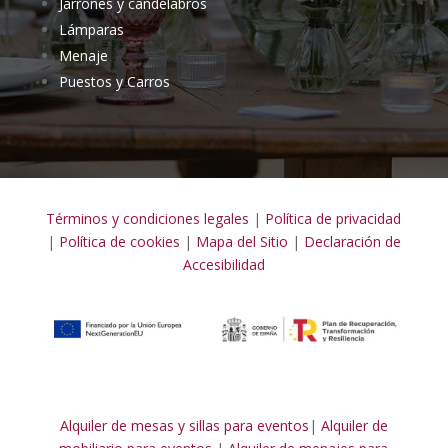
Jarrones y candelabros
Lámparas
Menaje
Puestos y Carros
Términos y condiciones legales
|
Política de privacidad
|
Política de cookies
|
Mapa del Sitio
|
Declaración de
Accesibilidad
Alquiler de mesas y sillas para eventos
|
Alquiler de