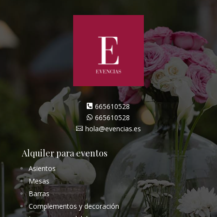
665610528

665610528

hola@evencias.es

Alquiler para eventos
Asientos
Mesas
Barras
Complementos y decoración