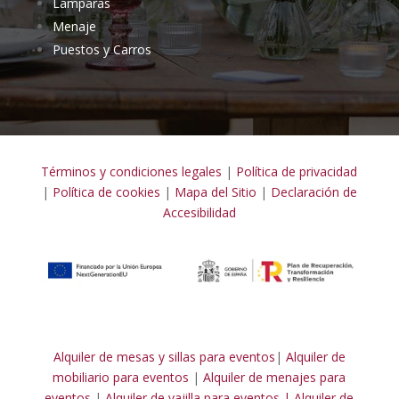
Lámparas
Menaje
Puestos y Carros
Términos y condiciones legales
|
Política de privacidad
|
Política de cookies
|
Mapa del Sitio
|
Declaración de
Accesibilidad
Alquiler de mesas y sillas para eventos
|
Alquiler de
mobiliario para eventos
|
Alquiler de menajes para
eventos
|
Alquiler de vajilla para eventos |
Alquiler de