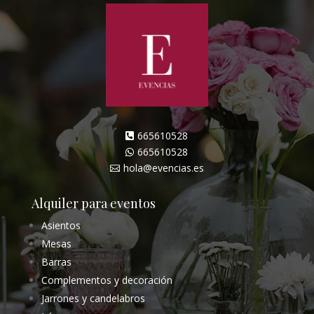
665610528

665610528

hola@evencias.es

Alquiler para eventos
Asientos
Mesas
Barras
Complementos y decoración
Jarrones y candelabros