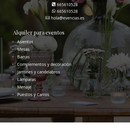
665610528

665610528

hola@evencias.es

Alquiler para eventos
Asientos
Mesas
Barras
Complementos y decoración
Jarrones y candelabros
Lámparas
Menaje
Puestos y Carros