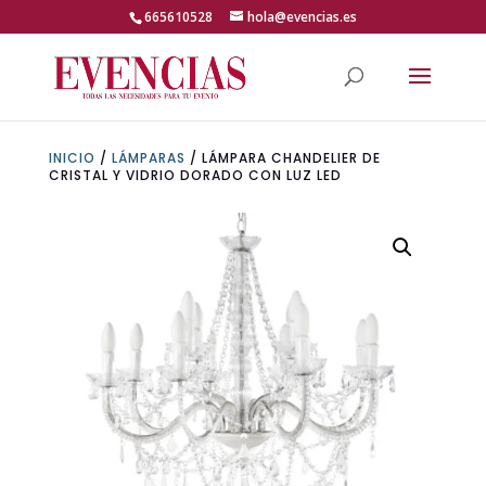
Skip
665610528
hola@evencias.es
to
content
Abrir barra de herramientas
INICIO
/
LÁMPARAS
/ LÁMPARA CHANDELIER DE
CRISTAL Y VIDRIO DORADO CON LUZ LED