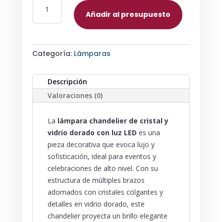
CHANDELIER
Añadir al presupuesto
DE
CRISTAL
Y
Categoría:
Lámparas
VIDRIO
DORADO
CON
Descripción
LUZ
Valoraciones (0)
LED
CANTIDAD
La
lámpara chandelier de cristal y
vidrio dorado con luz LED
es una
pieza decorativa que evoca lujo y
sofisticación, ideal para eventos y
celebraciones de alto nivel. Con su
estructura de múltiples brazos
adornados con cristales colgantes y
detalles en vidrio dorado, este
chandelier proyecta un brillo elegante