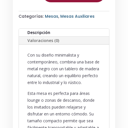
CON
ESTRUCTURA
Categorías:
Mesas
,
Mesas Auxiliares
METÁLICA
Y
TABLERO
Descripción
DE
Valoraciones (0)
MADERA
CANTIDAD
Con su diseño minimalista y
contemporáneo, combina una base de
metal negro con un tablero de madera
natural, creando un equilibrio perfecto
entre lo industrial y lo rústico.
Esta mesa es perfecta para áreas
lounge o zonas de descanso, donde
los invitados pueden relajarse y
disfrutar en un entorno cómodo. Su
tamaño compacto permite que sea
fácilmente transportable y adaptable a