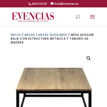
Skip
665610528
hola@evencias.es
to
content
Abrir barra de herramientas
INICIO
/
MESAS
/
MESAS AUXILIARES
/ MESA AUXILIAR
BAJA CON ESTRUCTURA METÁLICA Y TABLERO DE
MADERA