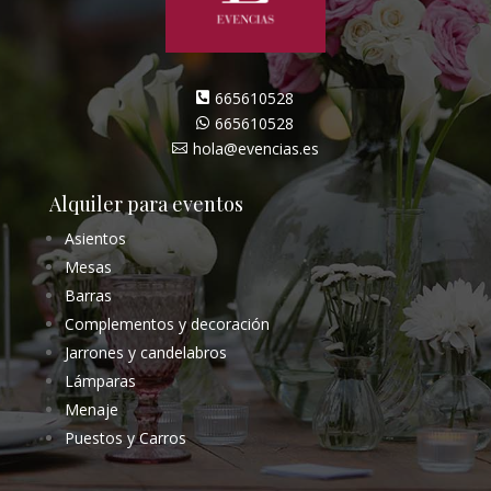
665610528

665610528

hola@evencias.es

Alquiler para eventos
Asientos
Mesas
Barras
Complementos y decoración
Jarrones y candelabros
Lámparas
Menaje
Puestos y Carros