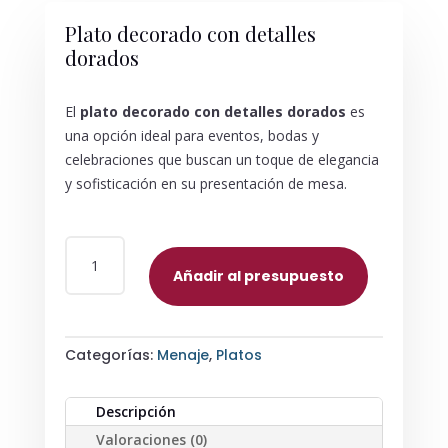
Plato decorado con detalles
dorados
El
plato decorado con detalles dorados
es
una opción ideal para eventos, bodas y
celebraciones que buscan un toque de elegancia
y sofisticación en su presentación de mesa.
PLATO
DECORADO
Añadir al presupuesto
CON
DETALLES
DORADOS
Categorías:
Menaje
,
Platos
CANTIDAD
Descripción
Valoraciones (0)