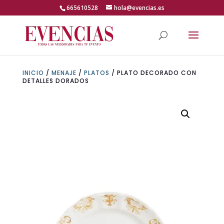
Skip
665610528
hola@evencias.es
to
content
Abrir barra de herramientas
INICIO
/
MENAJE
/
PLATOS
/ PLATO DECORADO CON
DETALLES DORADOS