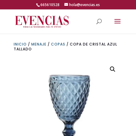
Skip
665610528
hola@evencias.es
to
content
Abrir barra de herramientas
INICIO
/
MENAJE
/
COPAS
/ COPA DE CRISTAL AZUL
TALLADO