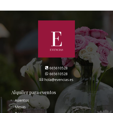
665610528

665610528

hola@evencias.es

Alquiler para eventos
Asientos
Mesas