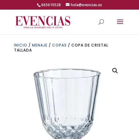
Skip
665610528
hola@evencias.es
to
content
Abrir barra de herramientas
INICIO
/
MENAJE
/
COPAS
/ COPA DE CRISTAL
TALLADA