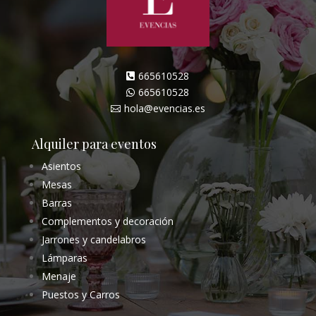
665610528

665610528

hola@evencias.es

Alquiler para eventos
Asientos
Mesas
Barras
Complementos y decoración
Jarrones y candelabros
Lámparas
Menaje
Puestos y Carros