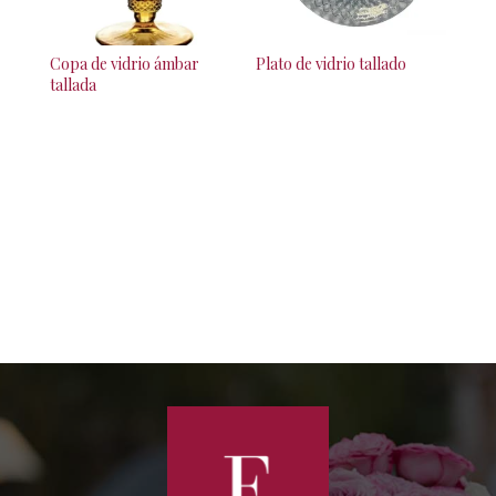
Copa de vidrio ámbar
Plato de vidrio tallado
tallada