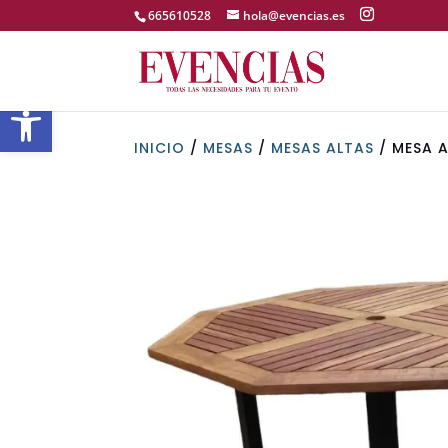
Skip
665610528
hola@evencias.es
to
content
Abrir barra de herramientas
INICIO
/
MESAS
/
MESAS ALTAS
/ MESA 