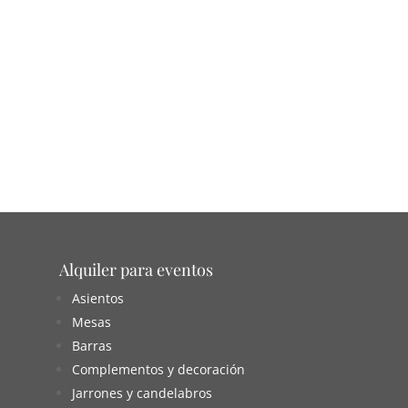
Alquiler para eventos
Asientos
Mesas
Barras
Complementos y decoración
Jarrones y candelabros