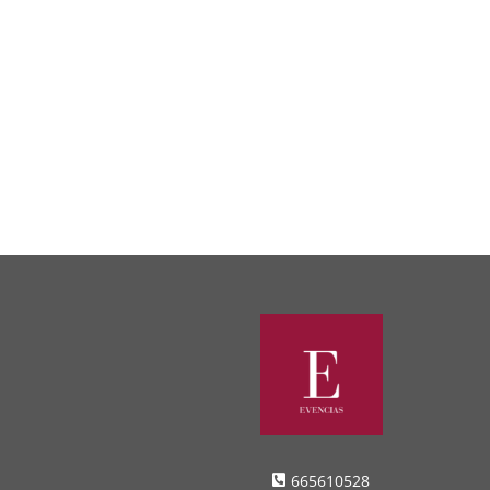
665610528
