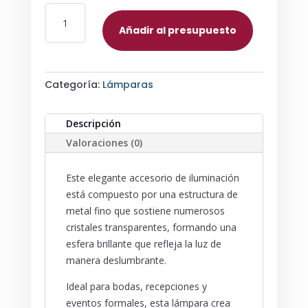
LÁMPARA
SUSPENSIÓN
Añadir al presupuesto
EN
FORMA
DE
Categoría:
Lámparas
BOLA
CON
CRISTALES
Descripción
CANTIDAD
Valoraciones (0)
Este elegante accesorio de iluminación
está compuesto por una estructura de
metal fino que sostiene numerosos
cristales transparentes, formando una
esfera brillante que refleja la luz de
manera deslumbrante.
Ideal para bodas, recepciones y
eventos formales, esta lámpara crea