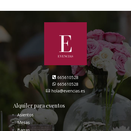
665610528

665610528

hola@evencias.es

Alquiler para eventos
Asientos
Mesas
Barras