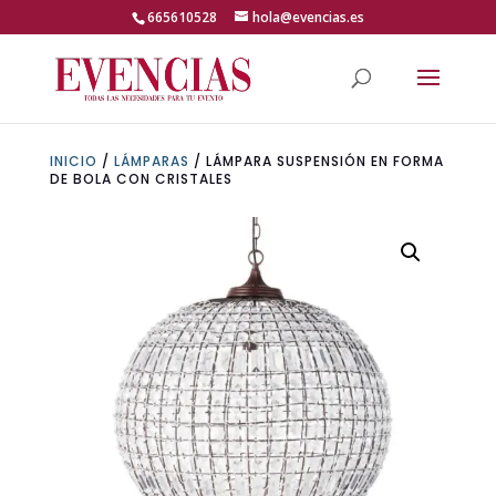
Skip
665610528
hola@evencias.es
to
content
Abrir barra de herramientas
INICIO
/
LÁMPARAS
/ LÁMPARA SUSPENSIÓN EN FORMA
DE BOLA CON CRISTALES