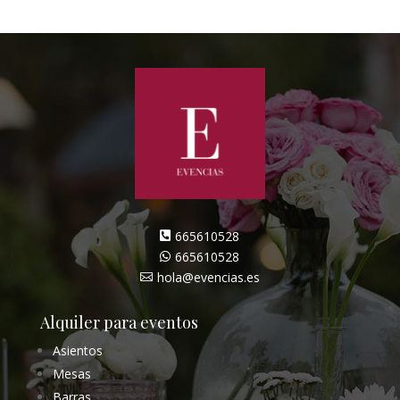
665610528

665610528

hola@evencias.es

Alquiler para eventos
Asientos
Mesas
Barras