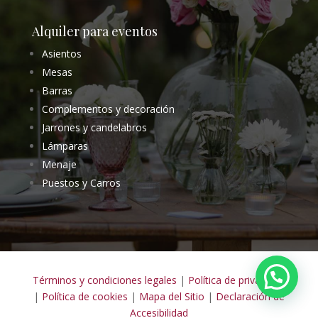
665610528

665610528

hola@evencias.es

Alquiler para eventos
Asientos
Mesas
Barras
Complementos y decoración
Jarrones y candelabros
Lámparas
Menaje
Puestos y Carros