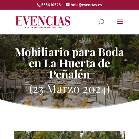
Skip
665610528
hola@evencias.es
to
content
Abrir barra de herramientas
Mobiliario para Boda
en La Huerta de
Peñalén
(23 Marzo 2024)