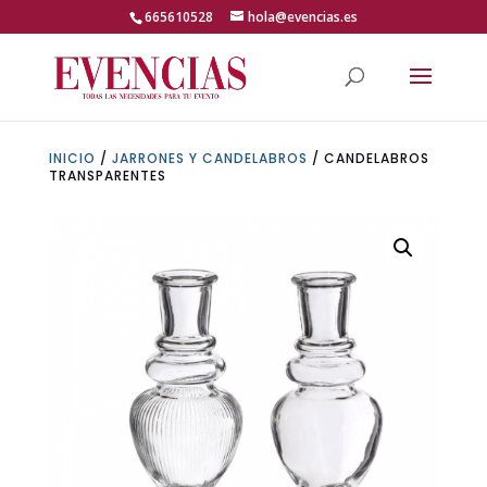
Skip
665610528
hola@evencias.es
to
content
Abrir barra de herramientas
INICIO
/
JARRONES Y CANDELABROS
/ CANDELABROS
TRANSPARENTES