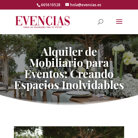
Skip
665610528
hola@evencias.es
to
content
Abrir barra de herramientas
Alquiler de
Mobiliario para
Eventos: Creando
Espacios Inolvidables