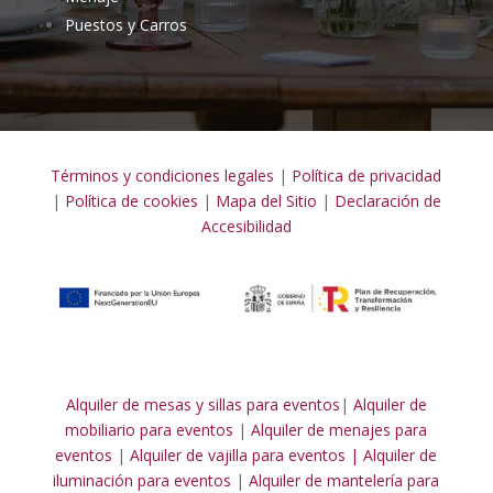
Puestos y Carros
Términos y condiciones legales
|
Política de privacidad
|
Política de cookies
|
Mapa del Sitio
|
Declaración de
Accesibilidad
Alquiler de mesas y sillas para eventos
|
Alquiler de
mobiliario para eventos
|
Alquiler de menajes para
eventos
|
Alquiler de vajilla para eventos |
Alquiler de
iluminación para eventos
|
Alquiler de mantelería para