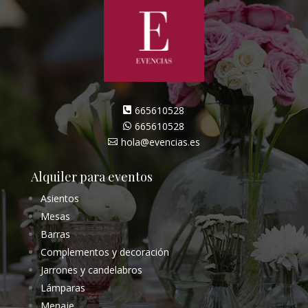
665610528

665610528

hola@evencias.es

Alquiler para eventos
Asientos
Mesas
Barras
Complementos y decoración
Jarrones y candelabros
Lámparas
Menaje