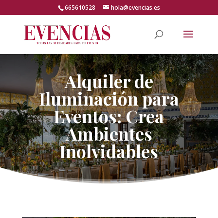
Skip
665610528
hola@evencias.es
to
content
Abrir barra de herramientas
Alquiler de
Iluminación para
Eventos: Crea
Ambientes
Inolvidables